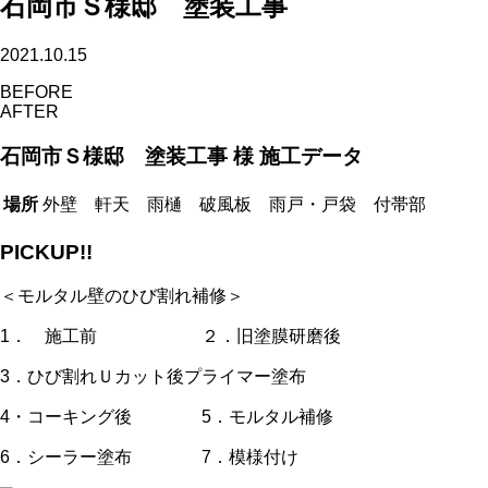
石岡市Ｓ様邸 塗装工事
2021.10.15
BEFORE
AFTER
石岡市Ｓ様邸 塗装工事 様 施工データ
場所
外壁 軒天 雨樋 破風板 雨戸・戸袋 付帯部
PICKUP!!
＜モルタル壁のひび割れ補修＞
1．
施工前 ２．
旧塗膜研磨後
3．
ひび割れＵカット後プライマー塗布
4・
コーキング後 5．
モルタル補修
6．
シーラー塗布 7．
模様付け