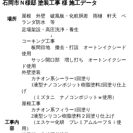
石岡市Ｎ様邸 塗装工事 様 施工データ
屋根 外壁 破風板・化粧胴差 雨樋 軒天 ベ
場所
ランダ防水 等
足場架設・高圧洗浄・養生
↓
コーキング工事
板間目地 撤去・打設 オートンイクシード
使用
サッシ開口部 増し打ち オートンイクシー
ド使用
外壁塗装
カチオン系シーラー1回塗り
1液型ナノコンポジット樹脂塗料2回塗り仕上
げ
（ミズタニ ナノコンポジットｗ使用）
屋根工事
カチオン系フィラー1回塗り
2液型シリコン樹脂塗料２回塗り仕上げ
工事内
（エスケー化研 プレミアムルーフＳｉ使
容
用）