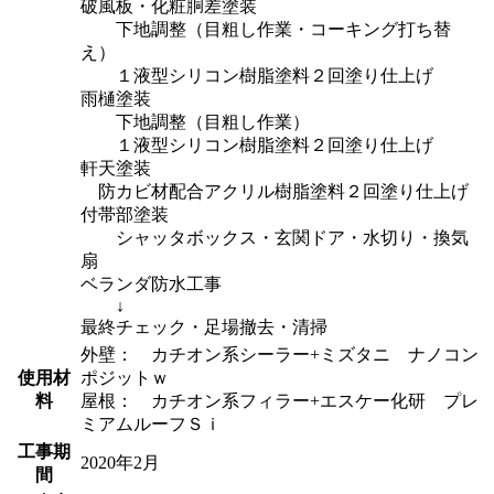
破風板・化粧胴差塗装
下地調整（目粗し作業・コーキング打ち替
え）
１液型シリコン樹脂塗料２回塗り仕上げ
雨樋塗装
下地調整（目粗し作業）
１液型シリコン樹脂塗料２回塗り仕上げ
軒天塗装
防カビ材配合アクリル樹脂塗料２回塗り仕上げ
付帯部塗装
シャッタボックス・玄関ドア・水切り・換気
扇
ベランダ防水工事
↓
最終チェック・足場撤去・清掃
外壁： カチオン系シーラー+ミズタニ ナノコン
使用材
ポジットｗ
料
屋根： カチオン系フィラー+エスケー化研 プレ
ミアムルーフＳｉ
工事期
2020年2月
間