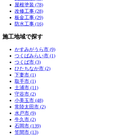
屋根塗装 (78)
改修工事 (28)
板金工事 (29)
防水工事 (16)
施工地域で探す
かすみがうら市 (9)
つくばみらい市 (1)
つくば市 (3)
ひたちなか市 (2)
下妻市 (1)
取手市 (1)
土浦市 (11)
守谷市 (2)
小美玉市 (48)
常陸太田市 (2)
水戸市 (9)
牛久市 (2)
石岡市 (139)
笠間市 (13)