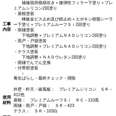
補修箇所模様吹き＋微弾性フィラー下塗り＋プレ
ミアムシリコン2回塗り
・屋根塗装
棟板金ビス止め及び錆止め＋エポキシ樹脂シーラ
工事
ー下塗り＋プレミアムルーフＳｉ2回塗り
内容
・雨樋塗装
下地調整＋プレミアムＮＡＤシリコン2回塗り
・雨戸・戸袋塗装
下地調整＋プレミアムＮＡＤシリコン2回塗り
・テラス塗装
下地調整＋ＮＡＤウレタン2回塗り
・雨樋でんでん交換
・付帯部塗装
↓
養生ばらし・最終チェック・掃除
外壁・軒天・破風板： プレミアムシリコン ＳＲ－
412色
使用
屋根： プレミアムルーフＳｉ ＲＣ－110黒
材料
雨樋・雨戸・戸袋： ＳＲ－423
テラス： ＳＲ－103白