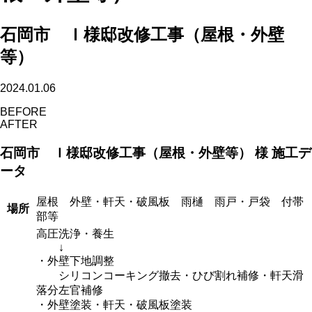
石岡市 Ｉ様邸改修工事（屋根・外壁
等）
2024.01.06
BEFORE
AFTER
石岡市 Ｉ様邸改修工事（屋根・外壁等） 様 施工デ
ータ
屋根 外壁・軒天・破風板 雨樋 雨戸・戸袋 付帯
場所
部等
高圧洗浄・養生
↓
・外壁下地調整
シリコンコーキング撤去・ひび割れ補修・軒天滑
落分左官補修
・外壁塗装・軒天・破風板塗装