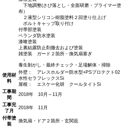
下地調整(さび落とし・全面研磨・プライマー塗
布）
２液型シリコン樹脂塗料２回塗り仕上げ
ボルトキャップ取り付け
付帯部塗装
ベランダ防水塗装
漆喰塗装
上裏結露防止剤撤去および塗装
雑塗装 ガード２箇所・換気扇塞ぎ
↓
養生剝がし・最終チェック・足場解体・掃除
外壁： アレスホルダー防水型+PSプロテクト02
使用材
水性セラフレックスSi
料
屋根： エスケー化研 クールタイトSi
工事期
2018年 10月～11月
間
工事完
2018年 11月
了月
付帯塗
換気扇・ドア２箇所・玄関庇
装