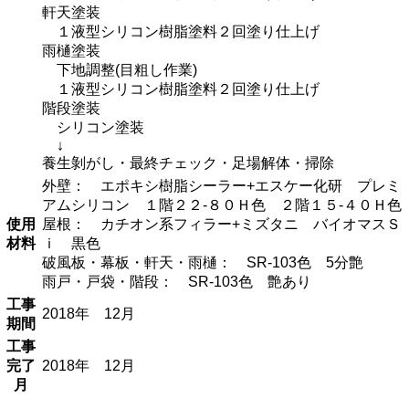
軒天塗装
１液型シリコン樹脂塗料２回塗り仕上げ
雨樋塗装
下地調整(目粗し作業)
１液型シリコン樹脂塗料２回塗り仕上げ
階段塗装
シリコン塗装
↓
養生剝がし・最終チェック・足場解体・掃除
外壁： エポキシ樹脂シーラー+エスケー化研 プレミ
アムシリコン １階２２-８０Ｈ色 ２階１５-４０Ｈ色
使用
屋根： カチオン系フィラー+ミズタニ バイオマスＳ
材料
ｉ 黒色
破風板・幕板・軒天・雨樋： SR‐103色 5分艶
雨戸・戸袋・階段： SR‐103色 艶あり
工事
2018年 12月
期間
工事
完了
2018年 12月
月