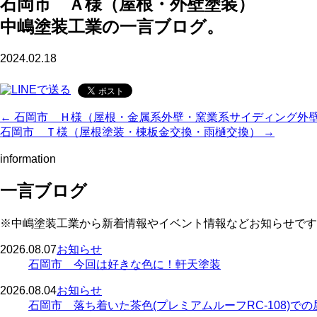
石岡市 Ａ様（屋根・外壁塗装）
中嶋塗装工業の一言ブログ。
2024.02.18
← 石岡市 Ｈ様（屋根・金属系外壁・窯業系サイディング外
石岡市 Ｔ様（屋根塗装・棟板金交換・雨樋交換） →
information
一言ブログ
※中嶋塗装工業から新着情報やイベント情報などお知らせです
2026.08.07
お知らせ
石岡市 今回は好きな色に！軒天塗装
2026.08.04
お知らせ
石岡市 落ち着いた茶色(プレミアムルーフRC-108)で