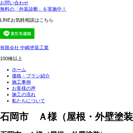
お問い合わせ
無料の「外装診断」を実施中！
LINEお気軽相談はこちら
有限会社 中嶋塗装工業
100棟以上
ホーム
価格・プラン紹介
施工事例
お客様の声
施工の流れ
私たちについて
石岡市 Ａ様（屋根・外壁塗装