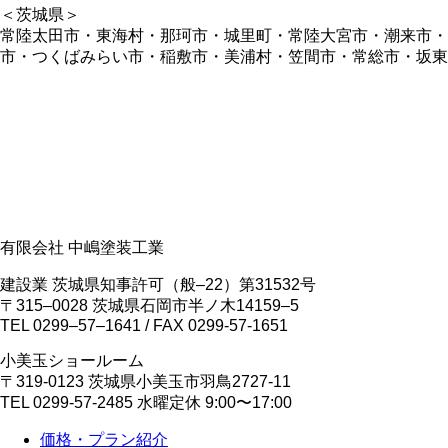
＜茨城県＞
常陸太田市・東海村・那珂市・城里町・常陸大宮市・潮来市
市・つくばみらい市・稲敷市・美浦村・笠間市・常総市・坂東
有限会社 中嶋塗装工業
建設業 茨城県知事許可（般‒22）第31532号
〒315‒0028 茨城県石岡市半ノ木14159‒5
TEL 0299‒57‒1641 / FAX 0299-57-1651
小美玉ショールーム
〒319-0123 茨城県小美玉市羽鳥2727-11
TEL 0299-57-2485 水曜定休 9:00〜17:00
価格・プラン紹介