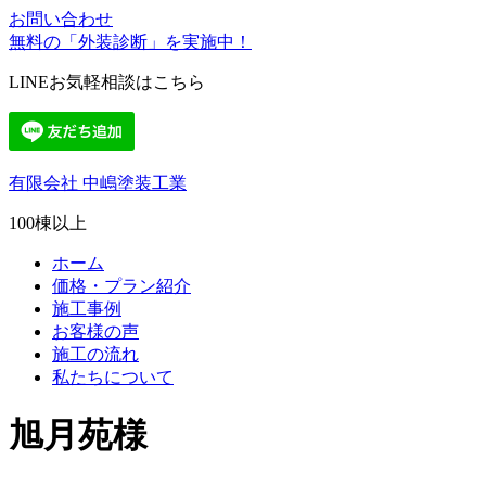
お問い合わせ
無料の「外装診断」を実施中！
LINEお気軽相談はこちら
有限会社 中嶋塗装工業
100棟以上
ホーム
価格・プラン紹介
施工事例
お客様の声
施工の流れ
私たちについて
旭月苑様