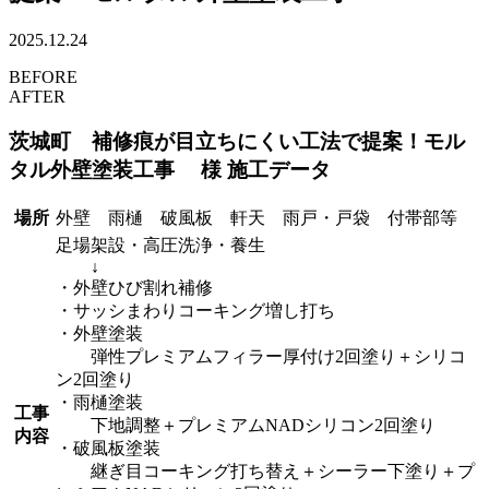
2025.12.24
BEFORE
AFTER
茨城町 補修痕が目立ちにくい工法で提案！モル
タル外壁塗装工事 様 施工データ
場所
外壁 雨樋 破風板 軒天 雨戸・戸袋 付帯部等
足場架設・高圧洗浄・養生
↓
・外壁ひび割れ補修
・サッシまわりコーキング増し打ち
・外壁塗装
弾性プレミアムフィラー厚付け2回塗り＋シリコ
ン2回塗り
・雨樋塗装
工事
下地調整＋プレミアムNADシリコン2回塗り
内容
・破風板塗装
継ぎ目コーキング打ち替え＋シーラー下塗り＋プ