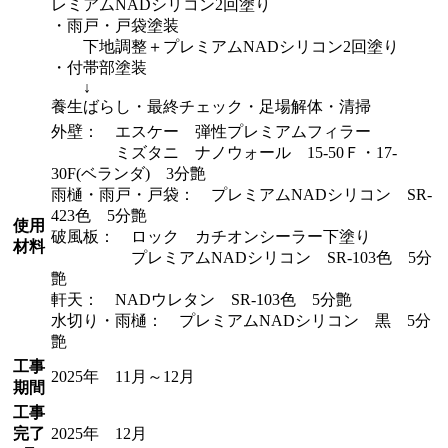
レミアムNADシリコン2回塗り
・雨戸・戸袋塗装
下地調整＋プレミアムNADシリコン2回塗り
・付帯部塗装
↓
養生ばらし・最終チェック・足場解体・清掃
外壁： エスケー 弾性プレミアムフィラー
ミズタニ ナノウォール 15-50Ｆ・17-
30F(ベランダ) 3分艶
雨樋・雨戸・戸袋： プレミアムNADシリコン SR-
423色 5分艶
使用
破風板： ロック カチオンシーラー下塗り
材料
プレミアムNADシリコン SR-103色 5分
艶
軒天： NADウレタン SR-103色 5分艶
水切り・雨樋： プレミアムNADシリコン 黒 5分
艶
工事
2025年 11月～12月
期間
工事
完了
2025年 12月