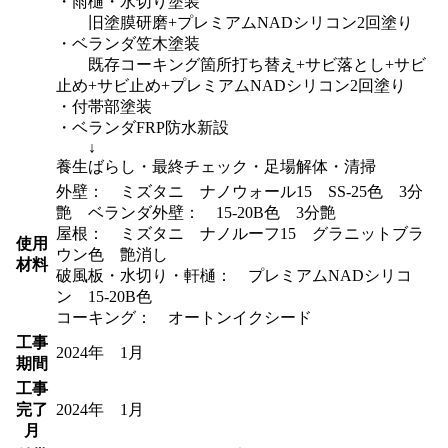
・雨樋・水切り塗装
旧塗膜研磨+プレミアムNADシリコン2回塗り
・ベランダ笠木塗装
既存コーキング箇所打ち替え+サビ落とし+サビ
止め+サビ止め+プレミアムNADシリコン2回塗り
・付帯部塗装
・ベランダFRP防水新設
↓
養生ばらし・最終チェック・足場解体・清掃
外壁： ミズタニ ナノウォール15 SS-25色 3分
艶 ベランダ外壁： 15-20B色 3分艶
屋根： ミズタニ ナノルーフ15 グラニットブラ
使用
ウン色 艶消し
材料
破風板・水切り・軒樋： プレミアムNADシリコ
ン 15-20B色
コーキング： オートンイクシード
工事
2024年 1月
期間
工事
完了
2024年 1月
月