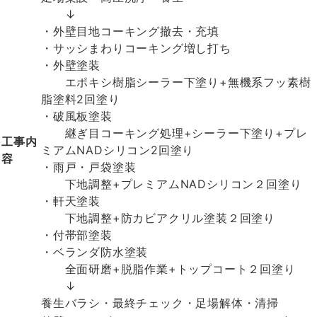
↓
・外壁目地コーキング撤去・充填
・サッシまわりコーキング増し打ち
・外壁塗装
エポキシ樹脂シーラー下塗り+無機系フッ素樹
脂塗料2回塗り
・破風板塗装
継ぎ目コーキング処理+シーラー下塗り+プレ
工事内
ミアムNADシリコン2回塗り
容
・雨戸・戸袋塗装
下地調整+プレミアムNADシリコン２回塗り
・軒天塗装
下地調整+防カビアクリル塗装２回塗り
・付帯部塗装
・ベランダ防水塗装
全面研磨+脱脂作業+トップコート２回塗り
↓
養生バラシ・最終チェック・足場解体・清掃