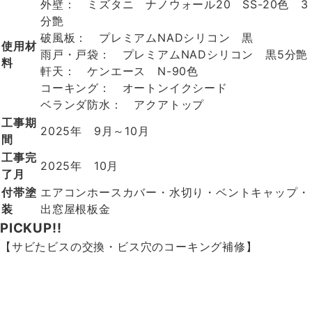
外壁： ミズタニ ナノウォール20 SS-20色 3
分艶
破風板： プレミアムNADシリコン 黒
使用材
雨戸・戸袋： プレミアムNADシリコン 黒5分艶
料
軒天： ケンエース N-90色
コーキング： オートンイクシード
ベランダ防水： アクアトップ
工事期
2025年 9月～10月
間
工事完
2025年 10月
了月
付帯塗
エアコンホースカバー・水切り・ベントキャップ・
装
出窓屋根板金
PICKUP!!
【サビたビスの交換・ビス穴のコーキング補修】