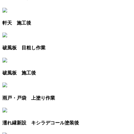
軒天 施工後
破風板 目粗し作業
破風板 施工後
雨戸・戸袋 上塗り作業
濡れ縁新設 キシラデコール塗装後