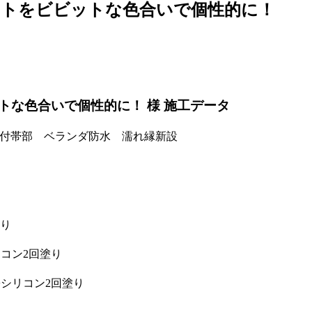
ントをビビットな色合いで個性的に！
な色合いで個性的に！ 様 施工データ
付帯部 ベランダ防水 濡れ縁新設
り
コン2回塗り
シリコン2回塗り