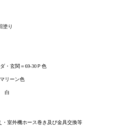
回塗り
・玄関＝69-30Ｐ色
マリーン色
 白
え・室外機ホース巻き及び金具交換等