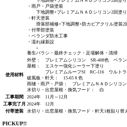
下地調整+プレミアムＮＡＤシリコン2回塗り
・雨戸・戸袋塗装
下地調整+プレミアムＮＡＤシリコン2回塗り
・軒天塗装
滑落部補修+下地調整+防カビアクリル塗装2
・付帯部塗装
・ベランダ防水工事
・濡れ縁新設
↓
養生バラシ・最終チェック・足場解体・清掃
外壁： プレミアムシリコン SR-408色 ベランダ
屋根： エスケー強化シーラー下塗り
プレミアムルーフSI RC-116 ウルトラ
使用材料
破風板・軒天： 15-65Ｘ色
雨樋・雨戸・戸袋： プレミアムＮＡＤシリコン
水切り・出窓屋根・換気フード： 白
工事期間
2024年 11月～12月
工事完了月
2024年 12月
付帯塗装
水切り・出窓屋根・換気フード・軒天1枚貼り替
PICKUP!!