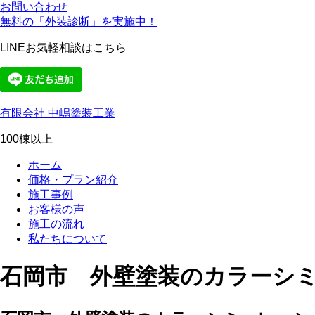
お問い合わせ
無料の「外装診断」を実施中！
LINEお気軽相談はこちら
有限会社 中嶋塗装工業
100棟以上
ホーム
価格・プラン紹介
施工事例
お客様の声
施工の流れ
私たちについて
石岡市 外壁塗装のカラーシ