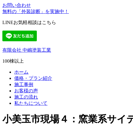
お問い合わせ
無料の「外装診断」を実施中！
LINEお気軽相談はこちら
有限会社 中嶋塗装工業
100棟以上
ホーム
価格・プラン紹介
施工事例
お客様の声
施工の流れ
私たちについて
小美玉市現場４：窯業系サイ