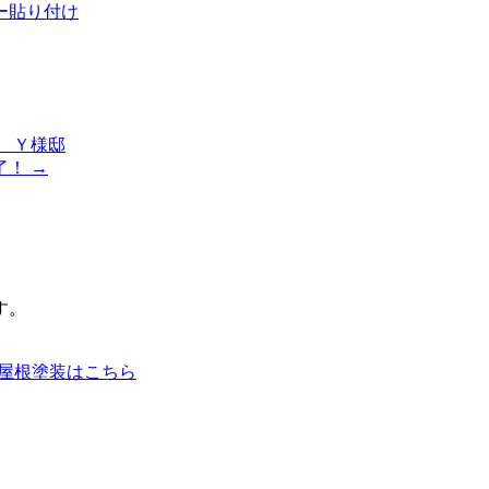
ー貼り付け
 Ｙ様邸
！ →
す。
の屋根塗装はこちら