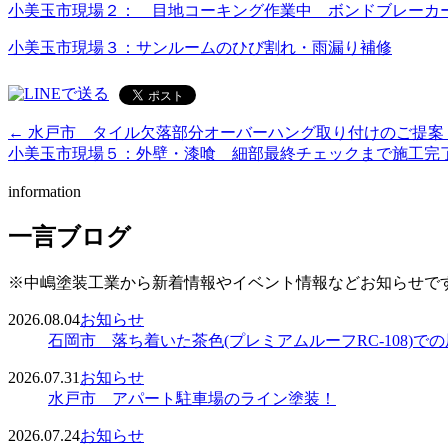
小美玉市現場２： 目地コーキング作業中 ボンドブレーカ
小美玉市現場３：サンルームのひび割れ・雨漏り補修
← 水戸市 タイル欠落部分オーバーハング取り付けのご提案
小美玉市現場５：外壁・漆喰 細部最終チェックまで施工完了
information
一言ブログ
※中嶋塗装工業から新着情報やイベント情報などお知らせで
2026.08.04
お知らせ
石岡市 落ち着いた茶色(プレミアムルーフRC-108)で
2026.07.31
お知らせ
水戸市 アパート駐車場のライン塗装！
2026.07.24
お知らせ