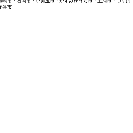
鹿嶋市・石岡市・小美玉市・かすみがうら市・土浦市・つくば
守谷市