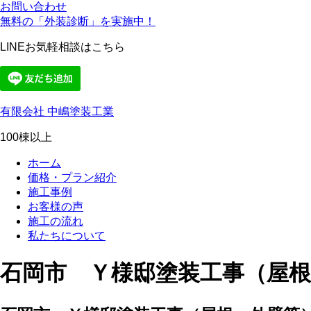
お問い合わせ
無料の「外装診断」を実施中！
LINEお気軽相談はこちら
有限会社 中嶋塗装工業
100棟以上
ホーム
価格・プラン紹介
施工事例
お客様の声
施工の流れ
私たちについて
石岡市 Ｙ様邸塗装工事（屋